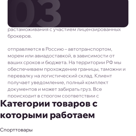
03
оформление экспортных документов: инвойсы,
упаковочные листы, сертификаты
происхождения. Затем наш логистический отдел
запускает процесс официального
растаможивания с участием лицензированных
Доставка и выдача в России
брокеров.
После таможенного оформления груз
отправляется в Россию – автотранспортом,
морем или авиадоставкой, в зависимости от
ваших сроков и бюджета. На территории РФ мы
обеспечиваем прохождение границы, таможни и
перевалку на логистический склад. Клиент
получает уведомление, полный комплект
документов и может забирать груз. Все
происходит в строгом соответствии с
Категории товаров с
законодательством.
которыми работаем
Спорттовары