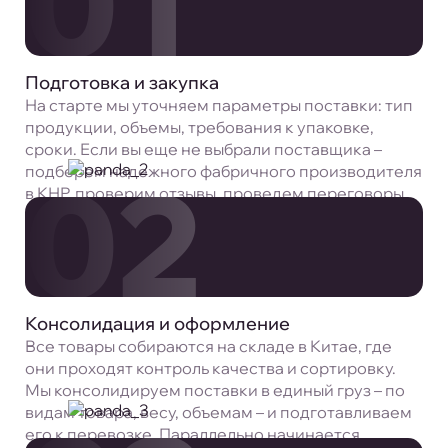
01
Подготовка и закупка
На старте мы уточняем параметры поставки: тип
продукции, объемы, требования к упаковке,
сроки. Если вы еще не выбрали поставщика –
02
подберем надежного фабричного производителя
в КНР, проверим отзывы, проведем переговоры,
запросим образцы. После утверждения заказа
происходит оплата и согласование отгрузки.
Консолидация и оформление
Все товары собираются на складе в Китае, где
они проходят контроль качества и сортировку.
Мы консолидируем поставки в единый груз – по
видам товара, весу, объемам – и подготавливаем
его к перевозке. Параллельно начинается